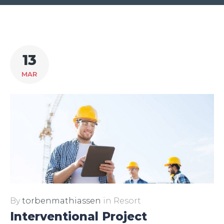
Kategori:
13
Resort
MAR
By
torbenmathiassen
in
Resort
Interventional Project