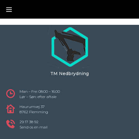
Skip
to
content
TM Nedbrydning
Man – Fre: 08:00 – 16:00
Lør – Søn: efter aftale
Haurumvej 37
8762 Flemming
29 17 38 92
Send os en mail