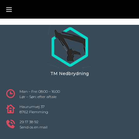
Skip
to
content
TM Nedbrydning
Man – Fre: 08:00 – 16:00
Lør – Søn: efter aftale
Haurumvej 37
8762 Flemming
29 17 38 92
Send os en mail