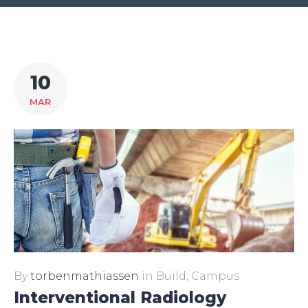
Dag:
10
10.
MAR
marts
2017
By
torbenmathiassen
in
Build
,
Campus
Interventional Radiology